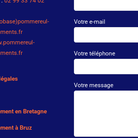
 :
02 99 33 74 02
robase)pommereul-
Votre e-mail
ments.fr
.pommereul-
ments.fr
Votre téléphone
légales
Votre message
ment en Bretagne
ment à Bruz