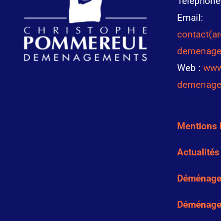
Téléphone
Email:
contact(a
demenage
Web :
www
demenage
Mentions 
Actualités
Déménage
Déménage