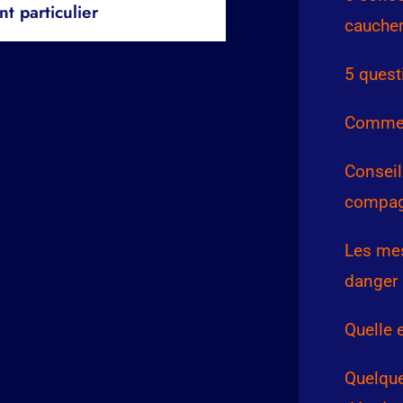
 particulier
cauche
5 quest
Comment
Conseil
compag
Les me
danger
Quelle 
Quelque