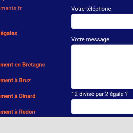
ments.fr
Votre téléphone
légales
Votre message
ment en Bretagne
ment à Bruz
12 divisé par 2 égale ?
ment à Dinard
ment à Redon
ent à Saint-Grégoire