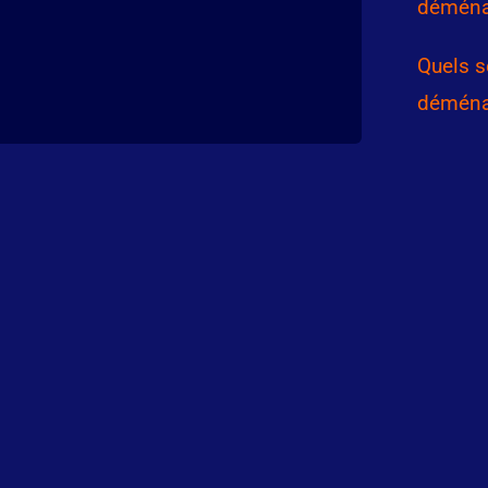
démén
Quels s
déména