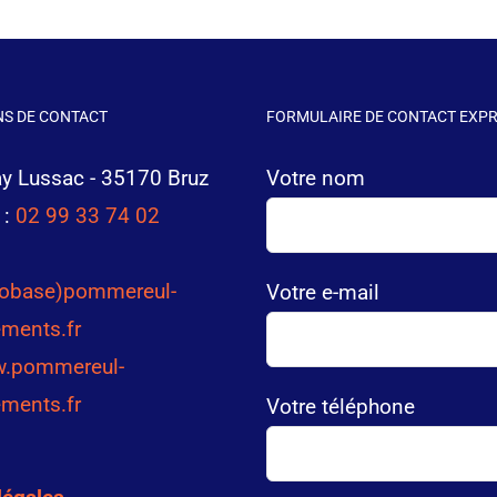
S DE CONTACT
FORMULAIRE DE CONTACT EXP
ay Lussac - 35170 Bruz
Votre nom
 :
02 99 33 74 02
robase)pommereul-
Votre e-mail
ments.fr
.pommereul-
ments.fr
Votre téléphone