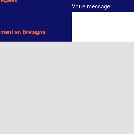
légales
Votre message
ment en Bretagne
ment à Bruz
12 divisé par 2 égale ?
ment à Dinard
ment à Redon
ent à Saint-Grégoire
ent à Saint-Malo