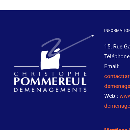
INFORMATION
15, Rue G
Téléphone
Email:
contact(a
demenage
Web :
www
demenage