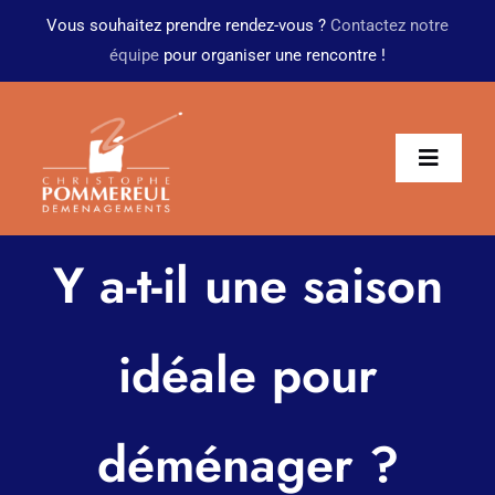
Passer
Vous souhaitez prendre rendez-vous ?
Contactez notre
au
équipe
pour organiser une rencontre !
contenu
Toggl
Navig
Présentation
Y a-t-il une saison
Particuliers
idéale pour
Transfert d’entreprise
Garde-meubles
déménager ?