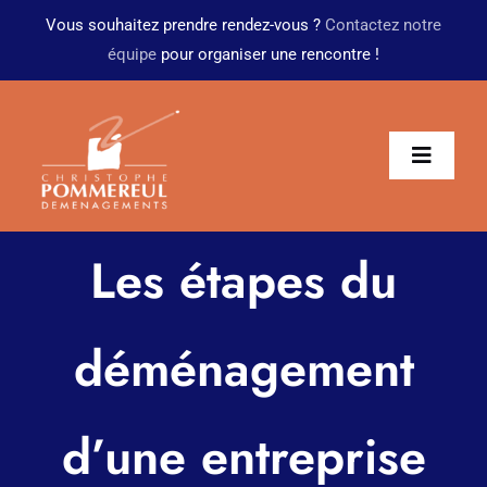
Passer
Vous souhaitez prendre rendez-vous ?
Contactez notre
au
équipe
pour organiser une rencontre !
contenu
Toggl
Navig
Présentation
Les étapes du
Particuliers
déménagement
Transfert d’entreprise
Garde-meubles
d’une entreprise